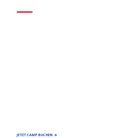
2026
BASEBALL • SOFTBALL
EIN ANGEBOT DES
FÖRDERVEREIN
BASEBALL & SOFTBALL
STUTTGART REDS
JETZT CAMP BUCHEN →