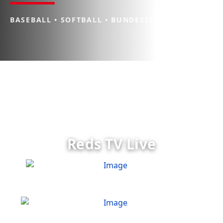
BASEBALL • SOFTBALL • BUNDESLIGA
Reds TV Live