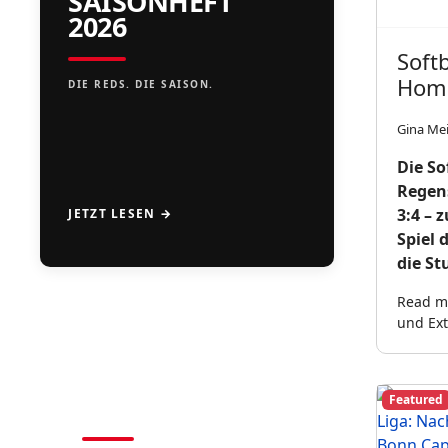
SAISONHEFT
2026
Soft
Home
DIE REDS. DIE SAISON.
Gina Me
Die So
Regens
3:4 – 
JETZT LESEN →
Spiel 
die St
Read mo
und Ext
CAMPS
2026
Featured