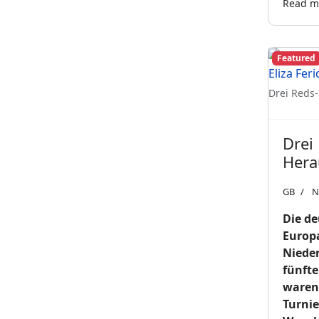
Read mo
Featured
Drei Reds-
Drei
Hera
GB
N
Die de
Europa
Nieder
fünfte
waren 
Turnie