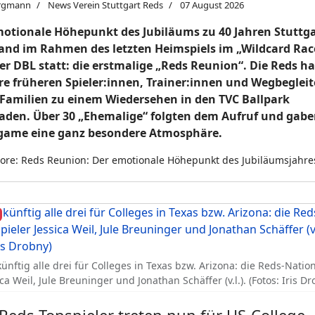
rgmann
News Verein Stuttgart Reds
07 August 2026
otionale Höhepunkt des Jubiläums zu 40 Jahren Stuttga
and im Rahmen des letzten Heimspiels im „Wildcard Rac
er DBL statt: die erstmalige „Reds Reunion“. Die Reds h
hre früheren Spieler:innen, Trainer:innen und Wegbegleit
Familien zu einem Wiedersehen in den TVC Ballpark
aden. Über 30 „Ehemalige“ folgten dem Aufruf und gab
game eine ganz besondere Atmosphäre.
re: Reds Reunion: Der emotionale Höhepunkt des Jubiläumsjahre
ünftig alle drei für Colleges in Texas bzw. Arizona: die Reds-Natio
ica Weil, Jule Breuninger und Jonathan Schäffer (v.l.). (Fotos: Iris Dr