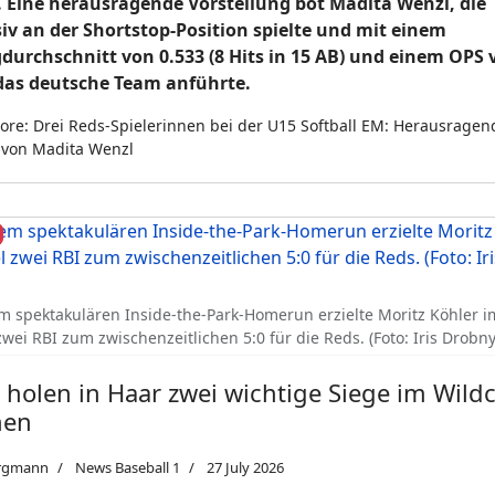
 Eine herausragende Vorstellung bot Madita Wenzl, die
iv an der Shortstop-Position spielte und mit einem
durchschnitt von 0.533 (8 Hits in 15 AB) und einem OPS 
das deutsche Team anführte.
re: Drei Reds-Spielerinnen bei der U15 Softball EM: Herausragen
t von Madita Wenzl
m spektakulären Inside-the-Park-Homerun erzielte Moritz Köhler im
zwei RBI zum zwischenzeitlichen 5:0 für die Reds. (Foto: Iris Drobny
 holen in Haar zwei wichtige Siege im Wild
nen
rgmann
News Baseball 1
27 July 2026