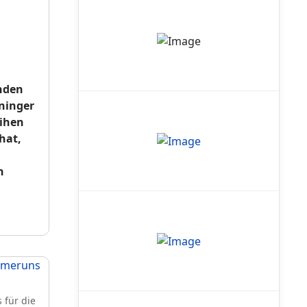
nden
ninger
eihen
hat,
h
 für die