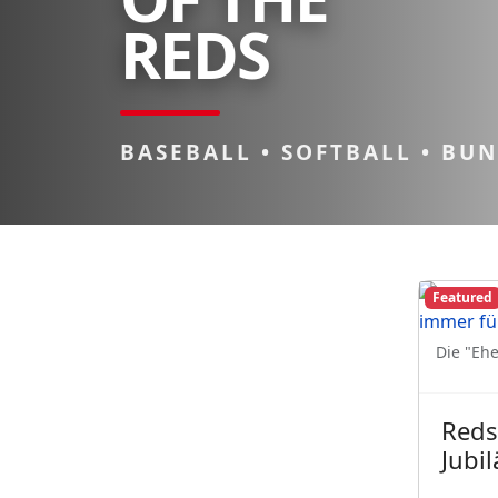
REDS
BASEBALL • SOFTBALL • BU
Featured
Die "Ehe
Reds
Jubi