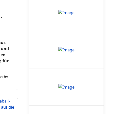
t
aus
3 und
ten
g für
Derby