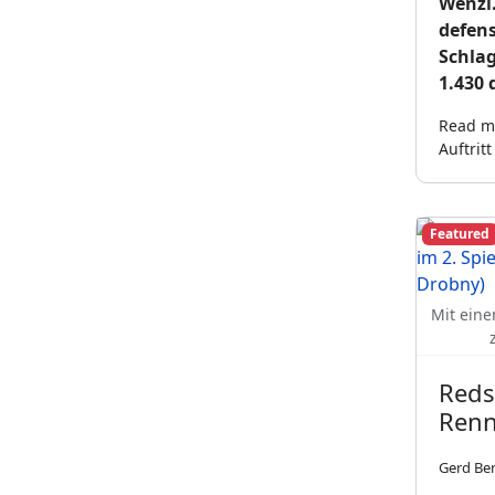
Wenzl.
defens
Schlag
1.430 
Read mo
Auftrit
Featured
Mit eine
Reds
Ren
Gerd Be