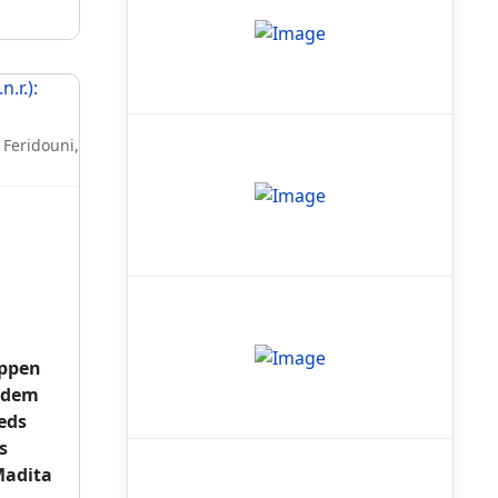
 Feridouni,
appen
f dem
eds
s
Madita