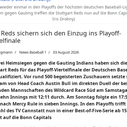
 wieder einmal in den Playoffs der höchsten deutschen Baseball-Li
n gegen Gauting treffen die Stuttgart Reds nun auf die Bonn Capit
Iris Drobny)
 Reds sichern sich den Einzug ins Playoff-
elfinale
rgmann
News Baseball 1
03 August 2026
ei Heimsiegen gegen die Gauting Indians haben sich di
art Reds für das Playoff-Viertelfinale der Deutschen Bas
ualifiziert. Vor rund 500 begeisterten Zuschauern setzte 
am von Head Coach Austin Bull im direkten Duell der be
nden Mannschaften des Wildcard Race Süd am Samstag
ehn Innings mit 12:11 durch. A
m Sonntag folgte ein 17:5
 nach Mercy Rule in sieben Innings. In den Playoffs trifft
l des TV Cannstatt nun in einer Best-of-Five-Serie ab 15
 auf die Bonn Capitals