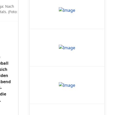
ga: Nach
als. (Foto:
e
eball
sich
iden
abend
-
 die
.