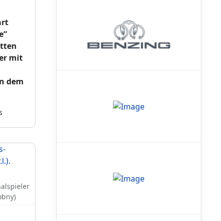
rt
e“
atten
er mit
en dem
s
nalspieler
obny)