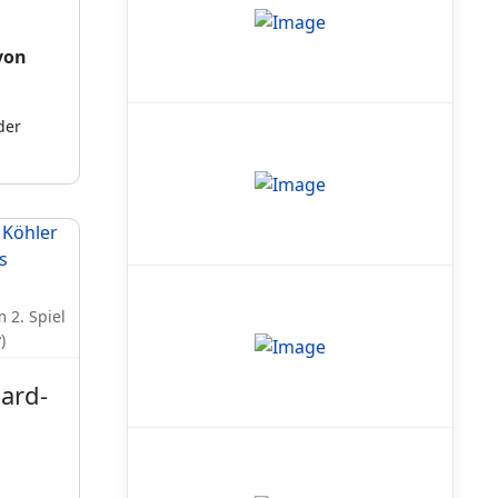
von
der
 2. Spiel
)
card-