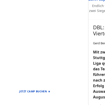
BASEBALL • SOFTBALL
Endlich
zwei Siege
DBL:
Viert
Gerd Be
Mit zw
Stuttg
Liga q
das Te
EIN ANGEBOT DES
führe
FÖRDERVEREIN
BASEBALL & SOFTBALL
nach z
STUTTGART REDS
Erfolg
Auswah
JETZT CAMP BUCHEN →
August