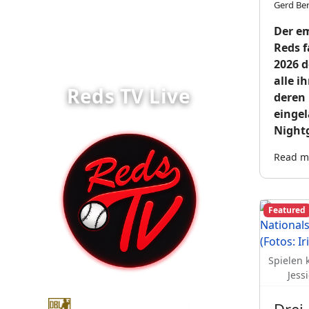
Gerd Be
Der em
Reds f
2026 d
alle i
Reds TV Live
deren 
eingel
Night
Read mo
Featured
Spielen k
Jess