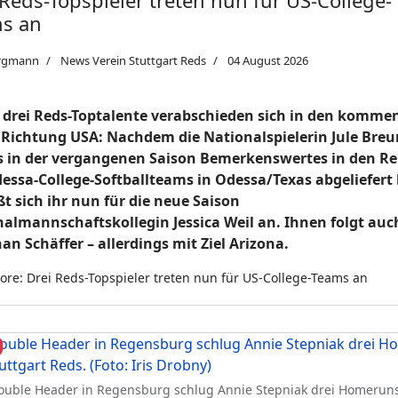
 Reds-Topspieler treten nun für US-College-
s an
rgmann
News Verein Stuttgart Reds
04 August 2026
 drei Reds-Toptalente verabschieden sich in den komme
Richtung USA: Nachdem die Nationalspielerin Jule Breu
s in der vergangenen Saison Bemerkenswertes in den R
essa-College-Softballteams in Odessa/Texas abgeliefert 
ßt sich ihr nun für die neue Saison
almannschaftskollegin Jessica Weil an. Ihnen folgt auc
an Schäffer – allerdings mit Ziel Arizona.
re: Drei Reds-Topspieler treten nun für US-College-Teams an
uble Header in Regensburg schlug Annie Stepniak drei Homeruns