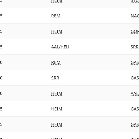
15
HEIM
STU
15
REM
NA
15
HEIM
GO
15
AAL/HEU
SRR
10
REM
GAS
10
SRR
GAS
10
HEIM
AAL
15
HEIM
GAS
15
HEIM
GAS