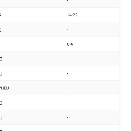
-
G
14:22
P
-
0:4
T
-
T
-
/HEU
-
T
-
T
-