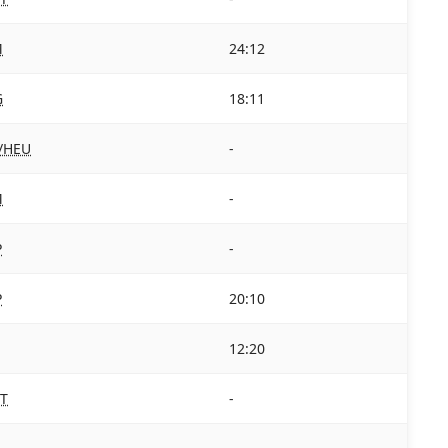
M
24:12
G
18:11
/HEU
-
M
-
P
-
P
20:10
12:20
T
-