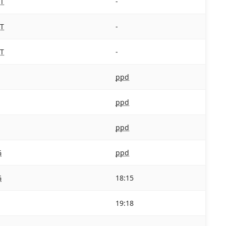
T
-
T
-
T
-
R
ppd
ppd
ppd
G
ppd
G
18:15
19:18