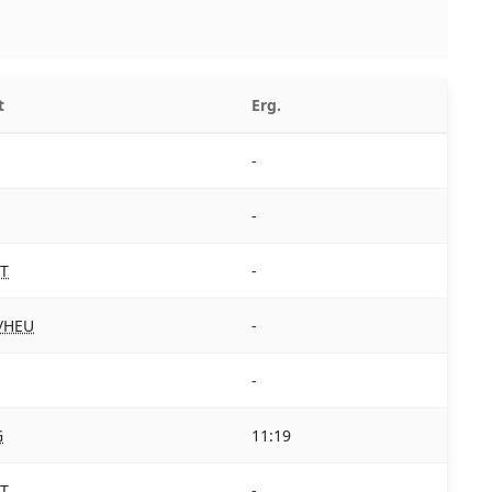
t
Erg.
-
-
T
-
/HEU
-
-
G
11:19
T
-