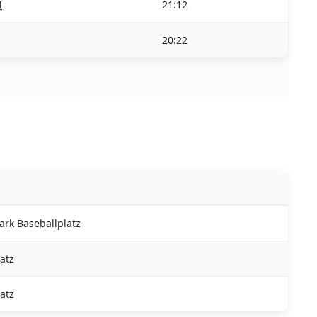
M
21:12
20:22
ark Baseballplatz
latz
latz