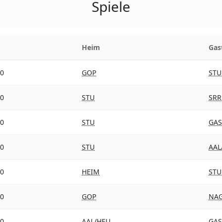
Spiele
Heim
Gas
00
GOP
STU
00
STU
SRR
00
STU
GAS
00
STU
AAL
30
HEIM
STU
30
GOP
NA
30
AAL/HEU
GAS