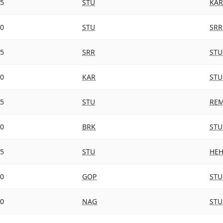
15
STU
KA
30
STU
SRR
15
SRR
STU
00
KAR
STU
45
STU
RE
30
BRK
STU
15
STU
HE
30
GOP
STU
30
NAG
STU