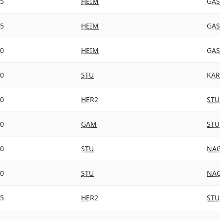
15
HEIM
GAS
15
HEIM
GAS
10
HEIM
GAS
00
STU
KA
00
HER2
STU
00
GAM
STU
30
STU
NA
30
STU
NA
45
HER2
STU