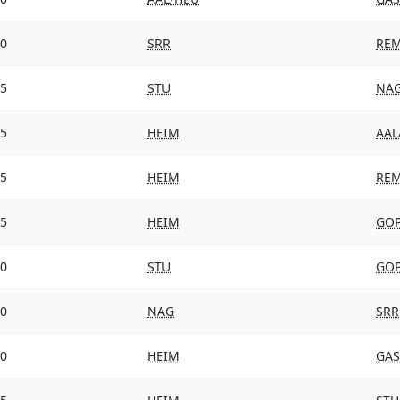
30
SRR
RE
25
STU
NA
25
HEIM
AAL
25
HEIM
RE
25
HEIM
GO
20
STU
GO
20
NAG
SRR
20
HEIM
GAS