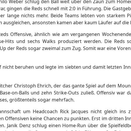
Danilo Weber schlug den Ball weit über den Zaun zum Home
r, gingen die Reds schnell mit 2:0 in Führung. Die Gastge
ber lange nichts mehr. Beide Teams lebten von starkem P
m ausgleichen, ansonsten kamen aber kaum Läufer auf die 
 Reds Offensive, ähnlich wie am vergangenen Wochenende,
e-Hits und sechs Walks produziert werden. Die Reds sc
e-Up der Reds sogar zweimal zum Zug. Somit war eine Vore
 nicht beruhen und legte im siebten und damit letzten Inn
tcher Christoph Ehrich, der das gante Spiel auf dem Moun
Base-on-Balls und zehn Strike-Outs zuließ. Offensiv war 
ses, größtenteils sogar mehrfach.
nschaft um Headcoach Rick Jacques nicht gleich ins zw
en Offensiven keine Chancen zu punkten. Erst im dritten In
gen. Janik Denz schlug einen Home-Run über die Spielfeld