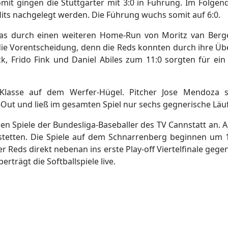
it gingen die Stuttgarter mit 3:0 in Führung. Im Folgend
its nachgelegt werden. Die Führung wuchs somit auf 6:0.
as durch einen weiteren Home-Run von Moritz van Berg
die Vorentscheidung, denn die Reds konnten durch ihre Üb
, Frido Fink und Daniel Abiles zum 11:0 sorgten für ein 
 Klasse auf dem Werfer-Hügel. Pitcher Jose Mendoza sc
Out und ließ im gesamten Spiel nur sechs gegnerische Läuf
 Spiele der Bundesliga-Baseballer des TV Cannstatt an.
stetten. Die Spiele auf dem Schnarrenberg beginnen um
er Reds direkt nebenan ins erste Play-off Viertelfinale ge
rträgt die Softballspiele live.
zwei Heimsiegen gegen Hünstetten