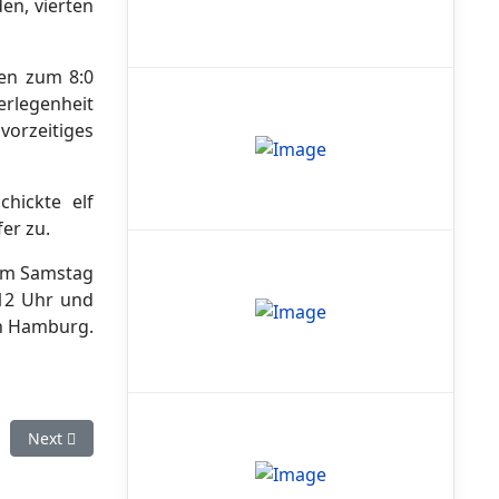
en, vierten
en zum 8:0
erlegenheit
vorzeitiges
hickte elf
er zu.
 Am Samstag
 12 Uhr und
gen Hamburg.
Next article: Stuttgart Reds festigen fünften Tabellenplatz mit
Next