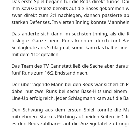
Das erste Spiel begann für die Reds direkt furios: 
ihm Xavi Gonzalez bereits auf die Bases gekommen wa
zwar direkt zum 2:1 nachlegen, danach passierte a
starken Defenses. Im vierten Inning konnte Mannhei
Das änderte sich dann im sechsten Inning, als die
loslegte. Ganze neun Runs konnten durch fünf Bas
Schlagleute ans Schlagmal, somit kam das halbe Lin
mit dem 11:2 gefallen.
Das Team des TV Cannstatt ließ die Sache aber darauf
fünf Runs zum 16:2 Endstand nach.
Der überragende Mann bei den Reds war sicherlich Pi
dabei nur zwei Runs bei sechs Base-Hits und einem 
Line-Up erfolgreich, jeder Schlagmann kam auf die Ba
Den Schwung aus dem ersten Spiel konnte die Man
mitnehmen. Starkes Pitching auf beiden Seiten ließ d
es den Reds zählbares auf die Anzeigetafel zu brin