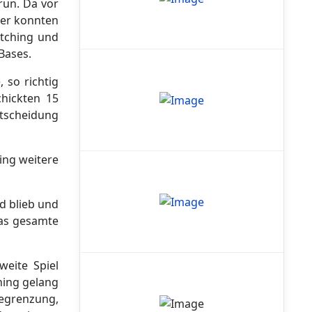
run. Da vor
ber konnten
itching und
Bases.
 so richtig
hickten 15
ntscheidung
ing weitere
d blieb und
das gesamte
eite Spiel
ning gelang
begrenzung,