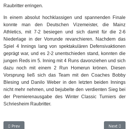
Raubritter erringen.
In einem absolut hochklassigen und spannenden Finale
konnte man den Deutschen Vizemeister, die Mainz
Athletics, mit 7-2 besiegen und sich damit für die 2-6
Niederlage in der Vorrunde revanchieren. Nachdem das
Spiel 4 Innings lang von spektakulären Defensivaktionen
geprägt war, und es 2-2 unentschieden stand, konnten die
jungen Reds im 5. Inning mit 4 Runs davonziehen und sich
dazu noch mit einem 2 Run Homerun krönen. Diesen
Vorsprung ließ sich das Team mit den Coaches Bobby
Blesing und Danilo Weber in den letzten beiden Innings
nicht mehr nehmen, und bejubelte den verdienten Sieg bei
der Premierenausgabe des Winter Classic Turniers der
Schriesheim Raubritter.
Previous article: Azuma Awokou spielt mit der U12-National
Next artic
Prev
Next