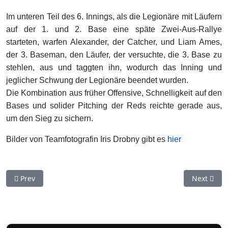
Im unteren Teil des 6. Innings, als die Legionäre mit Läufern
auf der 1. und 2. Base eine späte Zwei-Aus-Rallye
starteten, warfen Alexander, der Catcher, und Liam Ames,
der 3. Baseman, den Läufer, der versuchte, die 3. Base zu
stehlen, aus und taggten ihn, wodurch das Inning und
jeglicher Schwung der Legionäre beendet wurden.
Die Kombination aus früher Offensive, Schnelligkeit auf den
Bases und solider Pitching der Reds reichte gerade aus,
um den Sieg zu sichern.
Bilder von Teamfotografin Iris Drobny gibt es
hier
Previous article: Am 20.+21. September bei den Stuttgart Reds
Next arti
Prev
Next