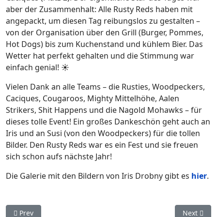
aber der Zusammenhalt: Alle Rusty Reds haben mit
angepackt, um diesen Tag reibungslos zu gestalten –
von der Organisation über den Grill (Burger, Pommes,
Hot Dogs) bis zum Kuchenstand und kühlem Bier. Das
Wetter hat perfekt gehalten und die Stimmung war
einfach genial! ☀️
Vielen Dank an alle Teams – die Rusties, Woodpeckers,
Caciques, Cougaroos, Mighty Mittelhöhe, Aalen
Strikers, Shit Happens und die Nagold Mohawks – für
dieses tolle Event! Ein großes Dankeschön geht auch an
Iris und an Susi (von den Woodpeckers) für die tollen
Bilder. Den Rusty Reds war es ein Fest und sie freuen
sich schon aufs nächste Jahr!
Die Galerie mit den Bildern von Iris Drobny gibt es
hier
.
Previous article: Christian Keller für Nationalmannschafts-Try
Next artic
Prev
Next