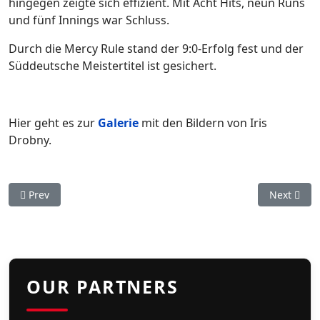
hingegen zeigte sich effizient. Mit Acht Hits, neun Runs
und fünf Innings war Schluss.
Durch die Mercy Rule stand der 9:0-Erfolg fest und der
Süddeutsche Meistertitel ist gesichert.
Hier geht es zur
Galerie
mit den Bildern von Iris
Drobny.
Previous article: Softball Bundesliga: Stuttgart Reds erringen
Next artic
Prev
Next
OUR PARTNERS