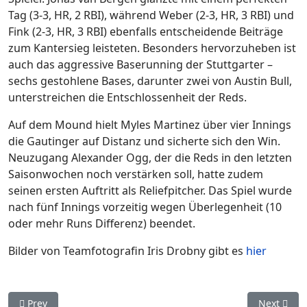
Tag (3-3, HR, 2 RBI), während Weber (2-3, HR, 3 RBI) und
Fink (2-3, HR, 3 RBI) ebenfalls entscheidende Beiträge
zum Kantersieg leisteten. Besonders hervorzuheben ist
auch das aggressive Baserunning der Stuttgarter –
sechs gestohlene Bases, darunter zwei von Austin Bull,
unterstreichen die Entschlossenheit der Reds.
Auf dem Mound hielt Myles Martinez über vier Innings
die Gautinger auf Distanz und sicherte sich den Win.
Neuzugang Alexander Ogg, der die Reds in den letzten
Saisonwochen noch verstärken soll, hatte zudem
seinen ersten Auftritt als Reliefpitcher. Das Spiel wurde
nach fünf Innings vorzeitig wegen Überlegenheit (10
oder mehr Runs Differenz) beendet.
Bilder von Teamfotografin Iris Drobny gibt es
hier
Previous article: DBL: Stuttgart Reds verlieren beide Auswärt
Next artic
Prev
Next