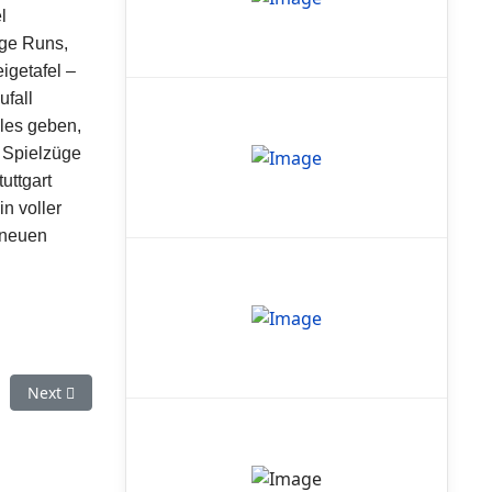
l
ige Runs,
igetafel –
ufall
les geben,
e Spielzüge
uttgart
n voller
r neuen
Next article: Stuttgart Reds belegen bei der Deutschen Meister
Next