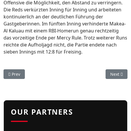
Offensive die Möglichkeit, den Abstand zu verringern.
Die Reds verkürzten Inning für Inning und arbeiteten
kontinuierlich an der deutlichen Führung der
Gastgeberinnen. Im fünften Inning verhinderte Makea-
Al Kaluau mit einem RBI-Homerun genau rechtzeitig
das vorzeitige Ende per Mercy Rule. Trotz weiterer Runs
reichte die Aufholjagd nicht, die Partie endete nach
sieben Innings mit 12:8 für Freising.
Previous article: Softball-Bundesliga: Zwei Niederlagen der S
Next artic
Prev
Next
OUR PARTNERS