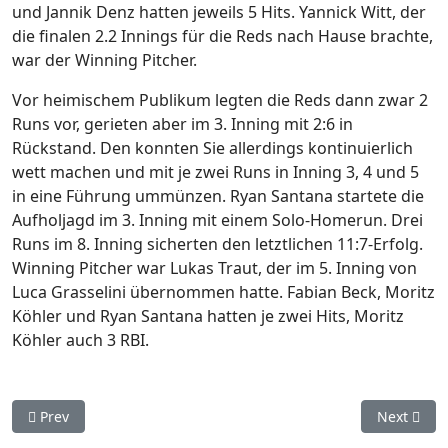
und Jannik Denz hatten jeweils 5 Hits. Yannick Witt, der
die finalen 2.2 Innings für die Reds nach Hause brachte,
war der Winning Pitcher.
Vor heimischem Publikum legten die Reds dann zwar 2
Runs vor, gerieten aber im 3. Inning mit 2:6 in
Rückstand. Den konnten Sie allerdings kontinuierlich
wett machen und mit je zwei Runs in Inning 3, 4 und 5
in eine Führung ummünzen. Ryan Santana startete die
Aufholjagd im 3. Inning mit einem Solo-Homerun. Drei
Runs im 8. Inning sicherten den letztlichen 11:7-Erfolg.
Winning Pitcher war Lukas Traut, der im 5. Inning von
Luca Grasselini übernommen hatte. Fabian Beck, Moritz
Köhler und Ryan Santana hatten je zwei Hits, Moritz
Köhler auch 3 RBI.
Previous article: Oktober-Baseball: Die Stuttgart Reds kämpfe
Next artic
Prev
Next