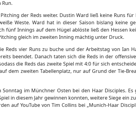
n Run.
Pitching der Reds weiter. Dustin Ward ließ keine Runs für
weiße Weste. Ward hat in dieser Saison bislang keine g
h fünf Innings auf dem Hügel ablöste ließ den Hessen ke
itching gleich im zweiten Inning mächtig unter Druck.
die Reds vier Runs zu buche und der Arbeitstag von Ian 
eits beendet. Danach taten sich die Reds in der offensiv
sodass die Reds das zweite Spiel mit 4:0 für sich entscheid
uf dem zweiten Tabellenplatz, nur auf Grund der Tie-Bre
Sonntag im Münchner Osten bei den Haar Disciples. Es gi
Spiel in diesem Jahr gewinnen konnten, weitere Siege ein zu
en auf YouTube von Tim Collins bei „Munich-Haar Discipl