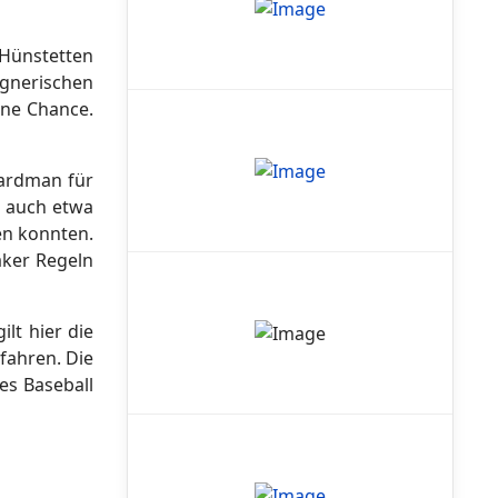
 Hünstetten
egnerischen
ine Chance.
Hardman für
e auch etwa
en konnten.
aker Regeln
lt hier die
fahren. Die
es Baseball