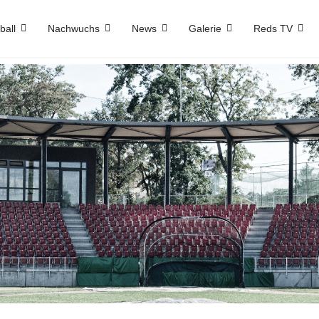
ball
Nachwuchs
News
Galerie
Reds TV