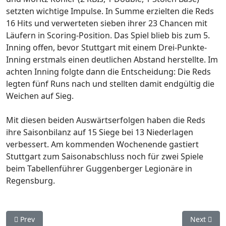
setzten wichtige Impulse. In Summe erzielten die Reds
16 Hits und verwerteten sieben ihrer 23 Chancen mit
Läufern in Scoring-Position. Das Spiel blieb bis zum 5.
Inning offen, bevor Stuttgart mit einem Drei-Punkte-
Inning erstmals einen deutlichen Abstand herstellte. Im
achten Inning folgte dann die Entscheidung: Die Reds
legten fünf Runs nach und stellten damit endgültig die
Weichen auf Sieg.
Mit diesen beiden Auswärtserfolgen haben die Reds
ihre Saisonbilanz auf 15 Siege bei 13 Niederlagen
verbessert. Am kommenden Wochenende gastiert
Stuttgart zum Saisonabschluss noch für zwei Spiele
beim Tabellenführer Guggenberger Legionäre in
Regensburg.
Previous article: Zum DBL-Saisonabschluss ein Split: Reds be
Next artic
Prev
Next