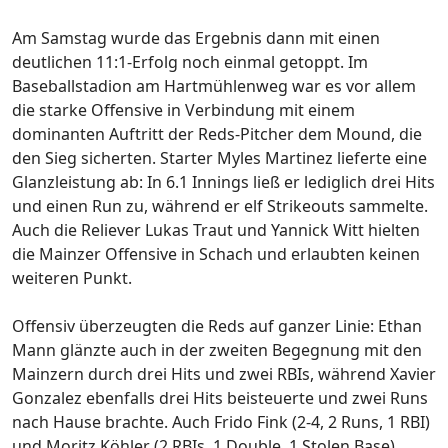
Am Samstag wurde das Ergebnis dann mit einen
deutlichen 11:1-Erfolg noch einmal getoppt. Im
Baseballstadion am Hartmühlenweg war es vor allem
die starke Offensive in Verbindung mit einem
dominanten Auftritt der Reds-Pitcher dem Mound, die
den Sieg sicherten. Starter Myles Martinez lieferte eine
Glanzleistung ab: In 6.1 Innings ließ er lediglich drei Hits
und einen Run zu, während er elf Strikeouts sammelte.
Auch die Reliever Lukas Traut und Yannick Witt hielten
die Mainzer Offensive in Schach und erlaubten keinen
weiteren Punkt.
Offensiv überzeugten die Reds auf ganzer Linie: Ethan
Mann glänzte auch in der zweiten Begegnung mit den
Mainzern durch drei Hits und zwei RBIs, während Xavier
Gonzalez ebenfalls drei Hits beisteuerte und zwei Runs
nach Hause brachte. Auch Frido Fink (2-4, 2 Runs, 1 RBI)
und Moritz Köhler (2 RBIs, 1 Double, 1 Stolen Base)