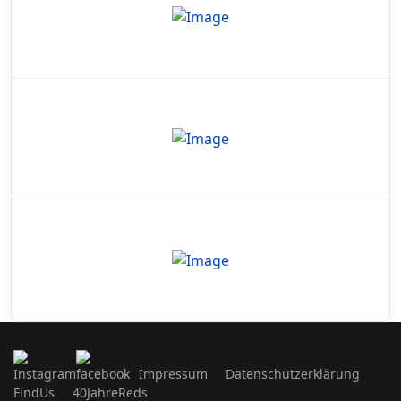
Impressum
Datenschutzerklärung
FindUs
40JahreReds