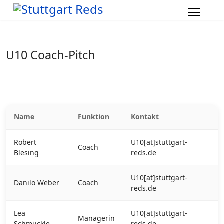
U10 Coach-Pitch
Name
Funktion
Kontakt
Robert
U10[at]stuttgart-
Coach
Blesing
reds.de
U10[at]stuttgart-
Danilo Weber
Coach
reds.de
Lea
U10[at]stuttgart-
Managerin
Schmückle
reds.de