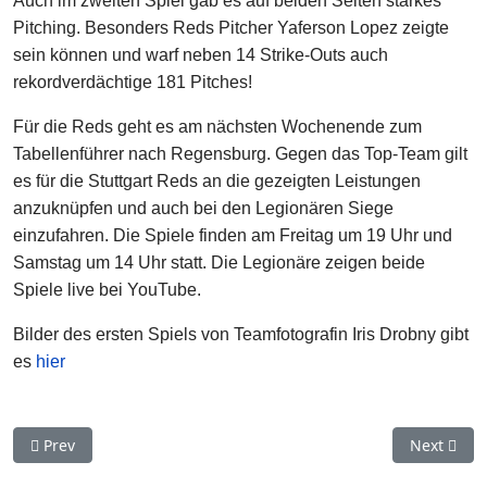
Auch im zweiten Spiel gab es auf beiden Seiten starkes
Pitching. Besonders Reds Pitcher Yaferson Lopez zeigte
sein können und warf neben 14 Strike-Outs auch
rekordverdächtige 181 Pitches!
Für die Reds geht es am nächsten Wochenende zum
Tabellenführer nach Regensburg. Gegen das Top-Team gilt
es für die Stuttgart Reds an die gezeigten Leistungen
anzuknüpfen und auch bei den Legionären Siege
einzufahren. Die Spiele finden am Freitag um 19 Uhr und
Samstag um 14 Uhr statt. Die Legionäre zeigen beide
Spiele live bei YouTube.
Bilder des ersten Spiels von Teamfotografin Iris Drobny gibt
es
hier
Previous article: Stuttgart Reds gehen beim Tabellenführer le
Next artic
Prev
Next