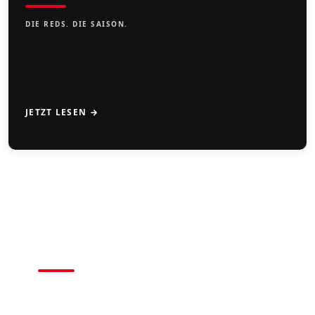
DIE REDS. DIE SAISON.
JETZT LESEN →
CAMPS
2026
BASEBALL • SOFTBALL