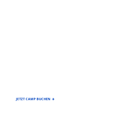
EIN ANGEBOT DES
FÖRDERVEREIN
BASEBALL & SOFTBALL
STUTTGART REDS
JETZT CAMP BUCHEN →