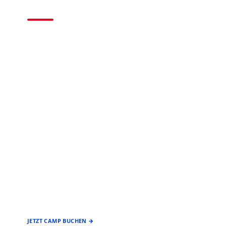
2026
BASEBALL • SOFTBALL
EIN ANGEBOT DES
FÖRDERVEREIN
BASEBALL & SOFTBALL
STUTTGART REDS
JETZT CAMP BUCHEN →