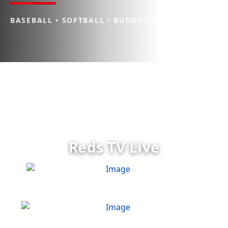
BASEBALL • SOFTBALL • BUNDESLIGA
Reds TV Live