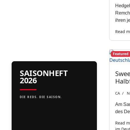
Hedgeh
Remchi
ihren j
Read mo
Featured
SAISONHEFT
Swee
2026
Halb
CA
N
DIE REDS. DIE SAISON.
Am Sams
des Deu
Read mo
im Deu