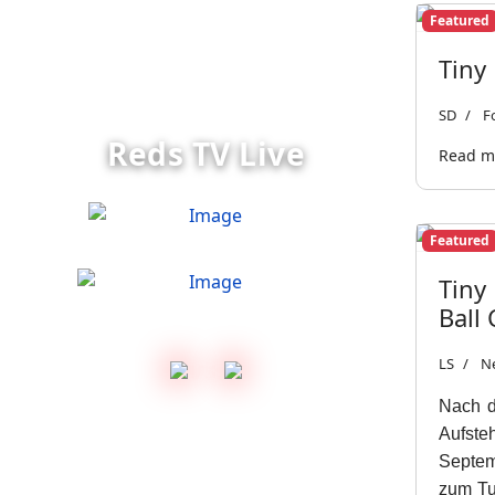
Featured
Tiny
SD
Fo
Reds TV Live
Read mo
Featured
Tiny
Ball
vs.
LS
Ne
Nach d
Aufste
Septem
zum Tu