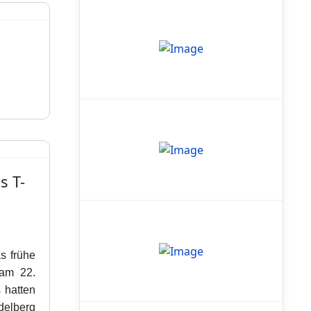
s T-
s frühe
 am 22.
 hatten
delberg