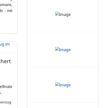
Romans,
s - mit
chert
elfinale
.
leinzug