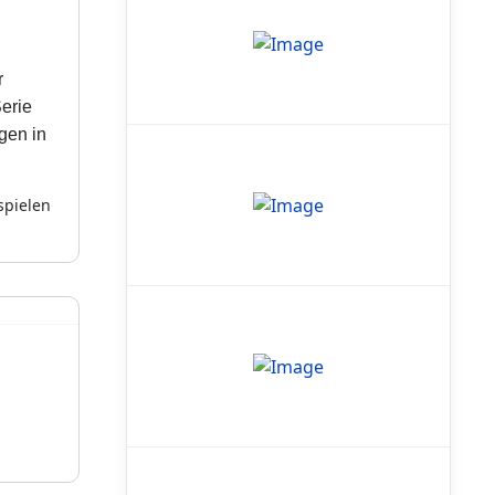
r
Serie
gen in
spielen