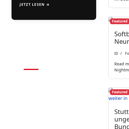
JETZT LESEN →
Featured
Soft
Neun
CAMPS
ID
Fo
2026
Read mo
Nightm
BASEBALL • SOFTBALL
Featured
Stut
unge
Bund