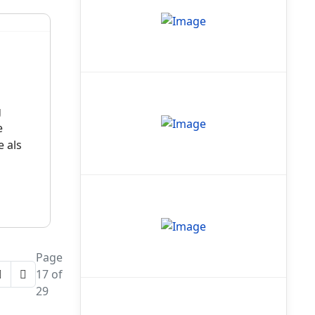
g
e
e als
Page
17 of
29