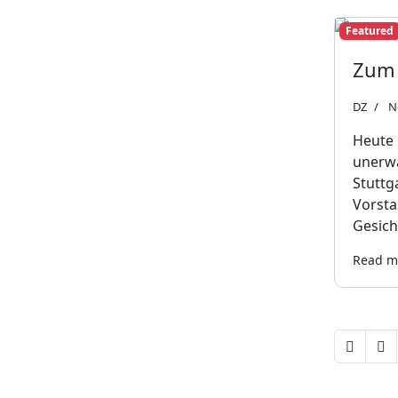
Featured
Zum 
DZ
N
Heute 
unerwa
Stuttg
Vorsta
Gesich
Read mo