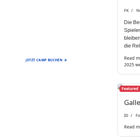
FK
N
Die Bes
Spielen
EIN ANGEBOT DES
bleibe
FÖRDERVEREIN
BASEBALL & SOFTBALL
die Rel
STUTTGART REDS
Read mo
JETZT CAMP BUCHEN →
2025 we
Featured
Gall
ID
Fo
Read mo