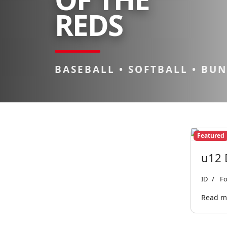
REDS
BASEBALL • SOFTBALL • BU
Featured
u12 
ID
Fo
Read m