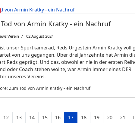
Tod von Armin Kratky - ein Nachruf
ews Verein
02 August 2024
ist unser Sportkamerad, Reds Urgestein Armin Kratky völli
rtet von uns gegangen. Über drei Jahrzehnte hat Armin di
art Reds geprägt. Und das, obwohl er nie in der ersten Reih
nd oder Coach stehen wollte, war Armin immer eines DER
ter unseres Vereins.
re: Zum Tod von Armin Kratky - ein Nachruf
12
13
14
15
16
17
18
19
20
21